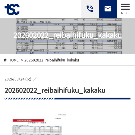
phone_in_talk
email
MENU
202602022_reibaihifuku_kakaku
HOME
> 202602022_reibaihifuku_kakaku
2026/03/24 (火)
202602022_reibaihifuku_kakaku