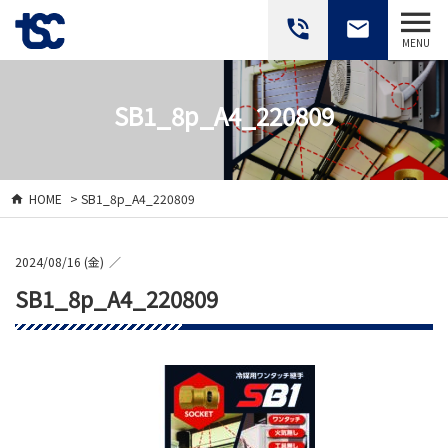
phone_in_talk
email
MENU
SB1_8p_A4_220809
HOME
> SB1_8p_A4_220809
2024/08/16 (金)
SB1_8p_A4_220809