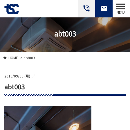
phone_in_talk
email
MENU
abt003
HOME
> abt003
2019/09/09 (月)
abt003