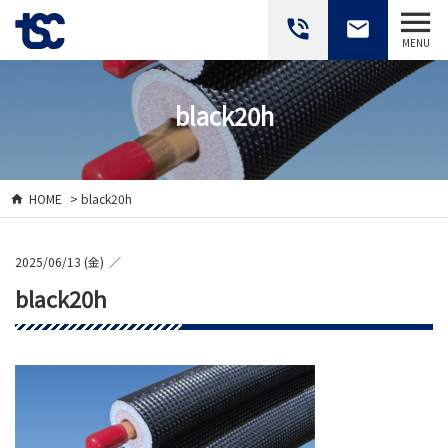
phone_in_talk
email
MENU
black20h
HOME
> black20h
2025/06/13 (金)
black20h