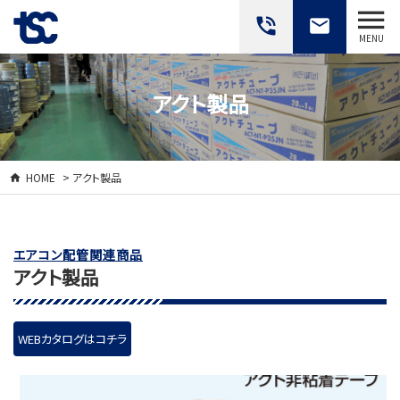
phone_in_talk
email
MENU
アクト製品
HOME
> アクト製品
エアコン配管関連商品
アクト製品
WEBカタログはコチラ