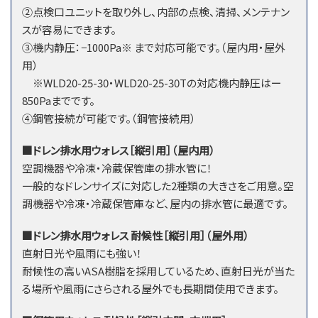
②点検口ユニットを取り外し、内部の点検、清掃、メンテナン
スが容易にできます。
③機内静圧：−1000Pa※ まで対応可能です。（屋内用・屋外
用）
※WLD20-25-30・WLD20-25-30Tの対応機内静圧はー
850Paまでです。
④鋼管接続が可能です。（鋼管接続用）
■ドレン排水用ウォレス［縦引用］（屋内用）
空調機器や冷凍・冷蔵保管庫の排水管に！
一般的なドレンサイズに対応した2種類の大きさをご用意。空
調機器や冷凍・冷蔵保管庫など、屋内の排水管に最適です。
■ドレン排水用ウォレス 耐候性［縦引用］（屋外用）
直射日光や風雨にも強い！
耐候性の高いASA樹脂を採用しているため、直射日光が当た
る場所や風雨にさらされる屋外でも長期間使用できます。