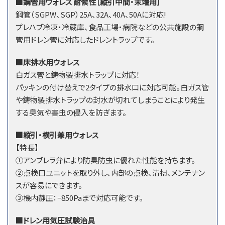
■鋼管用ウォレス 耐候性［縦引中間・末端用］
鋼管（SGPW、SGP）25A、32A、40A、50Aに対応!
プレハブ冷凍・冷蔵庫、食品工場・病院などの公共施設の鋼
管用ドレン管に対応したドレントラップです。
■床排水用ウォレス
白ガス管と鋳物製排水トラップに対応！
パッキンの付け替えで2タイプの排水口に対応可能。白ガス管
や鋳物製排水トラップの封水が切れてしまうことにより発生
する臭気や害虫の侵入を防ぎます。
■縦引・横引兼用ウォレス
【特長】
①アンブレラ弁により防臭防虫に優れた性能を持ちます。
②点検口ユニットを取り外し、内部の点検、清掃、メンテナン
スが容易にできます。
③機内静圧：−850Paまで対応可能です。
■ドレン用気圧試験治具