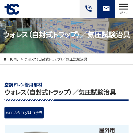
phone_in_talk
email
MENU
ウォレス（自封式トラップ）／気圧試験治具
HOME
> ウォレス（自封式トラップ）／気圧試験治具
空調ドレン管用部材
ウォレス（自封式トラップ）／気圧試験治具
WEBカタログはコチラ