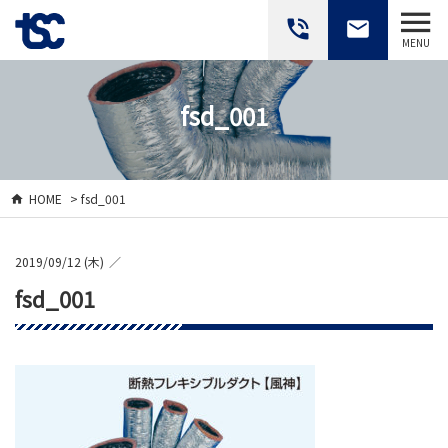
phone_in_talk
email
MENU
fsd_001
HOME
> fsd_001
2019/09/12 (木)
fsd_001