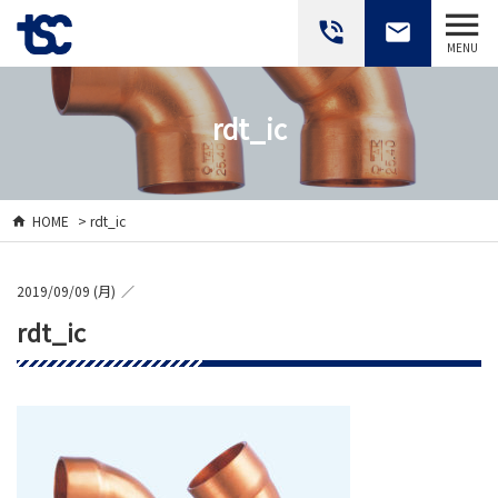
phone_in_talk
email
MENU
rdt_ic
HOME
> rdt_ic
2019/09/09 (月)
rdt_ic