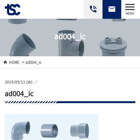
phone_in_talk
email
MENU
ad004_ic
HOME
> ad004_ic
2019/09/11 (水)
ad004_ic