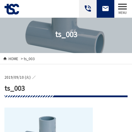
phone_in_talk
email
MENU
ts_003
HOME
> ts_003
2019/09/10 (火)
ts_003