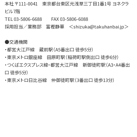
本社 〒111-0041 東京都台東区元浅草三丁目1番1号 ヨネクラ
ビル7階
TEL
03-5806-6688
FAX
03-5806-6088
採用担当／業務部 富樫静華 ＜shizuka@takuhanbai.jp＞
●交通機関
・都営大江戸線 蔵前駅（A5番出口 徒歩5分）
・東京メトロ銀座線 田原町駅（稲荷町駅側出口 徒歩6分）
・つくばエクスプレス線・都営大江戸線 新御徒町駅（A3・A4番出
口 徒歩5分）
・東京メトロ日比谷線 仲御徒町駅（3番出口 徒歩13分）