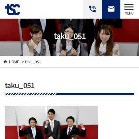
phone_in_talk
email
MENU
taku_051
HOME
> taku_051
taku_051