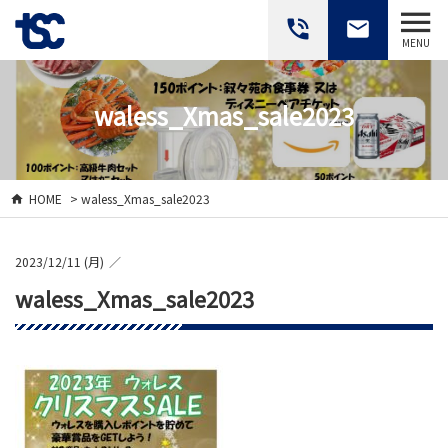
phone_in_talk
email
MENU
waless_Xmas_sale2023
HOME
> waless_Xmas_sale2023
2023/12/11 (月)
waless_Xmas_sale2023